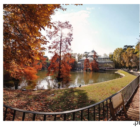
ם
ה
ך
וב
ק.