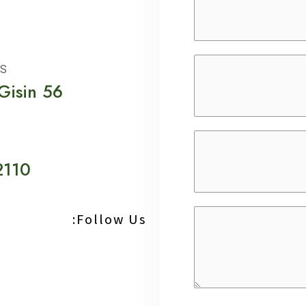
S
Gisin 56
2110
Follow Us: